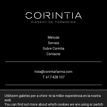
Mètode
Serveis
Sobre Corintia
Contacte
hola@corintiafarma.com
T.
617 428 107
Avís legal
Utilitzem galetes per a oferir-te la millor experiència en la nostra
web.
Política de privacitat
You can find out more about which cookies we are using or switch
Política de cookies